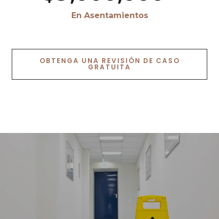
5
0
En Asentamientos
6
7
OBTENGA UNA REVISIÓN DE CASO
GRATUITA
8
9
0