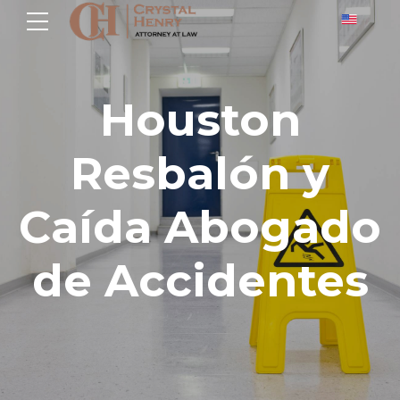
Houston
Resbalón y
Caída Abogado
de Accidentes