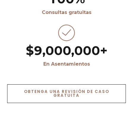
6
7
7
7
7
7
7
2
Consultas gratuitas
7
8
8
8
8
8
8
3
8
9
9
9
9
9
9
4
$
9
,
0
0
0
,
0
0
0
+
5
0
En Asentamientos
6
7
OBTENGA UNA REVISIÓN DE CASO
GRATUITA
8
9