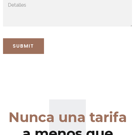
0
0
1
1
0
2
2
1
3
3
Nunca una tarifa
0
0
2
4
4
1
1
a menos que