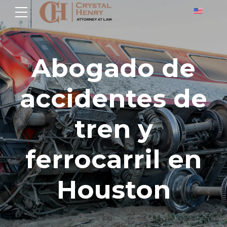
Abogado de
accidentes de
tren y
ferrocarril en
Houston